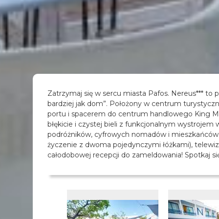
Zatrzymaj się w sercu miasta Pafos. Nereus*** to p
bardziej jak dom”. Położony w centrum turystyczn
portu i spacerem do centrum handlowego King M
błękicie i czystej bieli z funkcjonalnym wystrojem
podróżników, cyfrowych nomadów i mieszkańców. G
życzenie z dwoma pojedynczymi łóżkami), telewizo
całodobowej recepcji do zameldowania! Spotkaj si