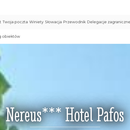
t
Twoja poczta
Winiety
Słowacja
Przewodnik
Delegacje zagraniczn
g obiektów
Nereus*** Hotel Pafos