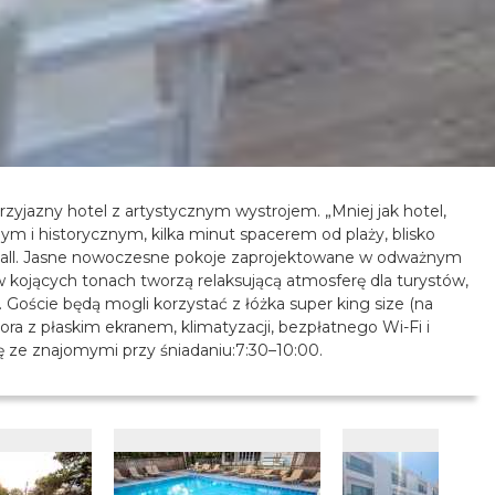
rzyjazny hotel z artystycznym wystrojem. „Mniej jak hotel,
ym i historycznym, kilka minut spacerem od plaży, blisko
all. Jasne nowoczesne pokoje zaprojektowane w odważnym
 w kojących tonach tworzą relaksującą atmosferę dla turystów,
oście będą mogli korzystać z łóżka super king size (na
ra z płaskim ekranem, klimatyzacji, bezpłatnego Wi-Fi i
ę ze znajomymi przy śniadaniu:7:30–10:00.