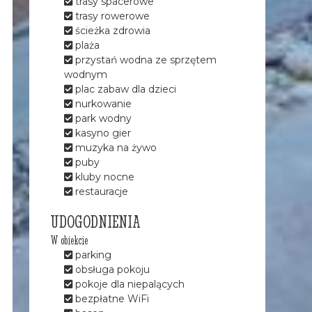
trasy spacerowe
trasy rowerowe
ścieżka zdrowia
plaża
przystań wodna ze sprzętem
wodnym
plac zabaw dla dzieci
nurkowanie
park wodny
kasyno gier
muzyka na żywo
puby
kluby nocne
restauracje
UDOGODNIENIA
W obiekcie
parking
obsługa pokoju
pokoje dla niepalących
bezpłatne WiFi