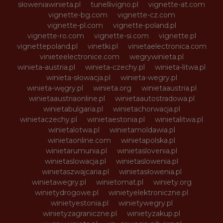
słoweniawinieta.pl
tunellivigno.pl
vignette-at.com
vignette-bg.com
vignette-cz.com
vignette-pl.com
vignette-poland.pl
vignette-ro.com
vignette-si.com
vignette.pl
vignettepoland.pl
vinetki.pl
vinietaelectronica.com
vinieteelectronice.com
wegrywinieta.pl
winieta-austria.pl
winieta-czechy.pl
winieta-litwa.pl
winieta-słowacja.pl
winieta-wegry.pl
winieta-węgry.pl
winieta.org
winietaaustria.pl
winietaaustriaonline.pl
winietaautostradowa.pl
winietabulgaria.pl
winietachorwacja.pl
winietaczechy.pl
winietaestonia.pl
winietalitwa.pl
winietalotwa.pl
winietamoldawia.pl
winietaonline.com
winietapolska.pl
winietarumunia.pl
winietaslovenia.pl
winietaslowacja.pl
winietaslowenia.pl
winietaszwajcaria.pl
winietasłowenia.pl
winietawegry.pl
winietomat.pl
winiety.org
winietydrogowe.pl
winietyelektroniczne.pl
winietyestonia.pl
winietywegry.pl
winietyzagraniczne.pl
winietyzakup.pl