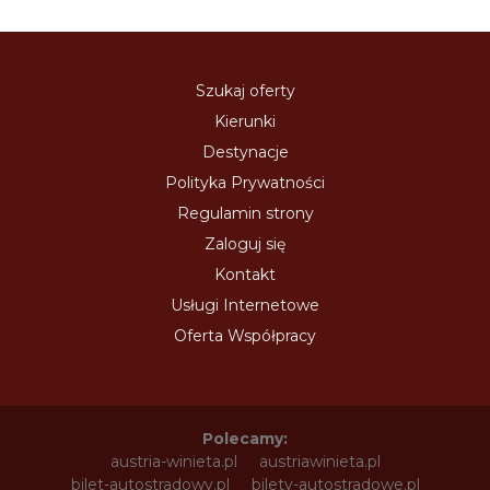
Szukaj oferty
Kierunki
Destynacje
Polityka Prywatności
Regulamin strony
Zaloguj się
Kontakt
Usługi Internetowe
Oferta Współpracy
Polecamy:
austria-winieta.pl
austriawinieta.pl
bilet-autostradowy.pl
bilety-autostradowe.pl