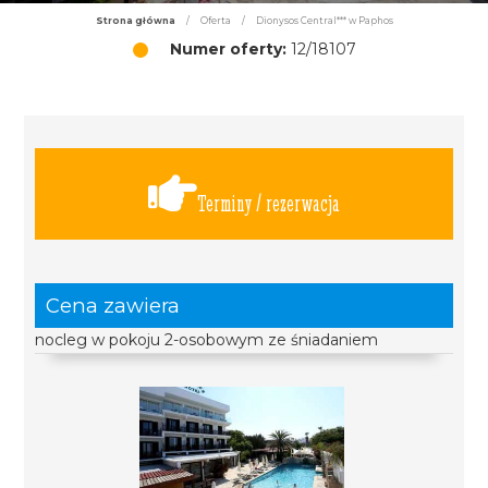
Strona główna
/
Oferta
/
Dionysos Central*** w Paphos
Numer oferty:
12/18107
Terminy / rezerwacja
Cena zawiera
nocleg w pokoju 2-osobowym ze śniadaniem