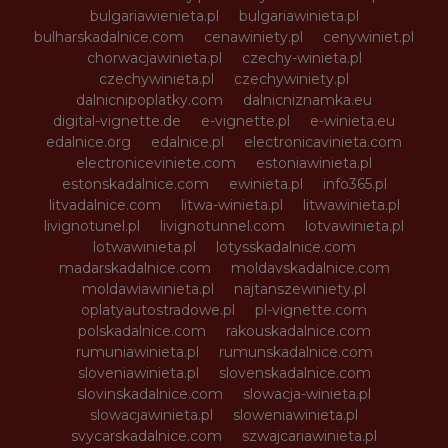
bulgariawienieta.pl
bulgariawinieta.pl
bulharskadalnice.com
cenawiniety.pl
cenywiniet.pl
chorwacjawinieta.pl
czechy-winieta.pl
czechywinieta.pl
czechywiniety.pl
dalnicnipoplatky.com
dalnicniznamka.eu
digital-vignette.de
e-vignette.pl
e-winieta.eu
edalnice.org
edalnice.pl
electronicavinieta.com
electroniceviniete.com
estoniawinieta.pl
estonskadalnice.com
ewinieta.pl
info365.pl
litvadalnice.com
litwa-winieta.pl
litwawinieta.pl
livignotunel.pl
livignotunnel.com
lotvawinieta.pl
lotwawinieta.pl
lotysskadalnice.com
madarskadalnice.com
moldavskadalnice.com
moldawiawinieta.pl
najtanszewiniety.pl
oplatyautostradowe.pl
pl-vignette.com
polskadalnice.com
rakouskadalnice.com
rumuniawinieta.pl
rumunskadalnice.com
sloveniawinieta.pl
slovenskadalnice.com
slovinskadalnice.com
slowacja-winieta.pl
slowacjawinieta.pl
sloweniawinieta.pl
svycarskadalnice.com
szwajcariawinieta.pl