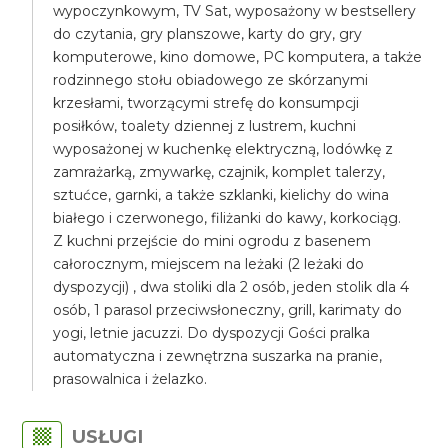
wypoczynkowym, TV Sat, wyposażony w bestsellery
do czytania, gry planszowe, karty do gry, gry
komputerowe, kino domowe, PC komputera, a także
rodzinnego stołu obiadowego ze skórzanymi
krzesłami, tworzącymi strefę do konsumpcji
posiłków, toalety dziennej z lustrem, kuchni
wyposażonej w kuchenkę elektryczną, lodówkę z
zamrażarką, zmywarkę, czajnik, komplet talerzy,
sztućce, garnki, a także szklanki, kielichy do wina
białego i czerwonego, filiżanki do kawy, korkociąg.
Z kuchni przejście do mini ogrodu z basenem
całorocznym, miejscem na leżaki (2 leżaki do
dyspozycji) , dwa stoliki dla 2 osób, jeden stolik dla 4
osób, 1 parasol przeciwsłoneczny, grill, karimaty do
yogi, letnie jacuzzi. Do dyspozycji Gości pralka
automatyczna i zewnętrzna suszarka na pranie,
prasowalnica i żelazko.
USŁUGI