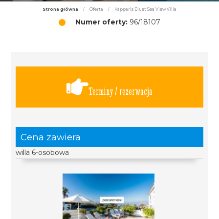
Strona główna
/
Oferta
/
Kapparis Bluet Sea View Villa
Numer oferty:
96/18107
Terminy / rezerwacja
Cena zawiera
willa 6-osobowa