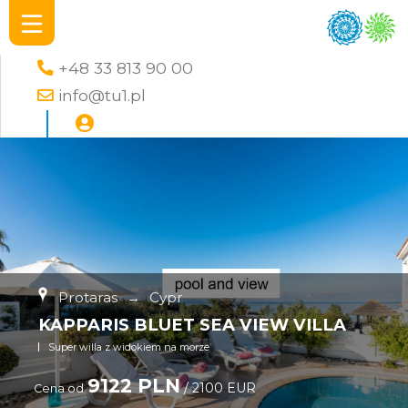
+48 33 813 90 00
info@tu1.pl
Protaras
→
Cypr
KAPPARIS BLUET SEA VIEW VILLA
Super willa z widokiem na morze
9122 PLN
/ 2100 EUR
Cena od